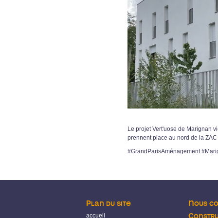
Le projet Vert'uose de Marignan 
prennent place au nord de la ZAC 
#GrandParisAménagement #Mari
Plan du site
Nous c
accueil
Constru