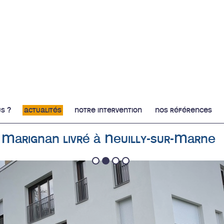
s ?
actualités
notre intervention
nos références
 Marignan livré à Neuilly-sur-Marne
1
2
3
4