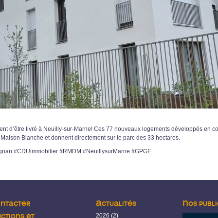
vient d’être livré à Neuilly-sur-Marne! Ces 77 nouveaux logements développés en 
Maison Blanche et donnent directement sur le parc des 33 hectares.
gnan #CDUimmobilier #RMDM #NeuillysurMarne #GPGE
ontacter
Actualités
Nos publi
ctions et
2026
(2)