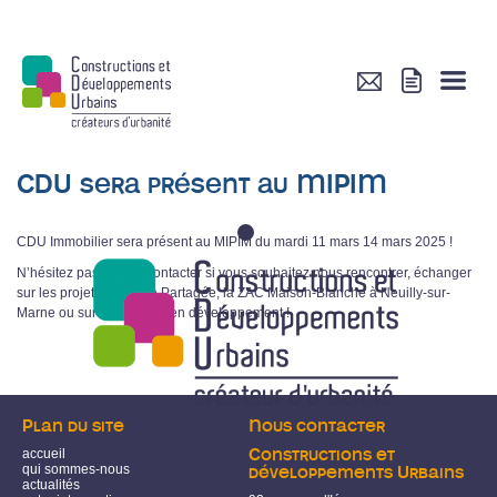
CDU sera présent au MIPIM
1
CDU Immobilier sera présent au MIPIM du mardi 11 mars 14 mars 2025 !
N’hésitez pas à nous contacter si vous souhaitez nous rencontrer, échanger
sur les projets Nanterre Partagée, la ZAC Maison-Blanche à Neuilly-sur-
Marne ou sur nos projets en développement !
Plan du site
Nous contacter
accueil
Constructions et
qui sommes-nous
développements Urbains
actualités