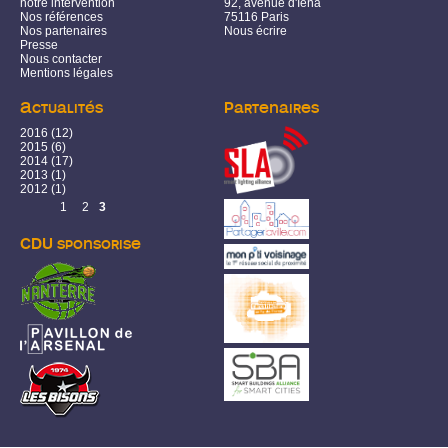
notre intervention
92, avenue d'Iéna
Nos références
75116 Paris
Nos partenaires
Nous écrire
Presse
Nous contacter
Mentions légales
Actualités
Partenaires
2016
(12)
2015
(6)
2014
(17)
2013
(1)
2012
(1)
Pages
1
2
3
CDU sponsorise