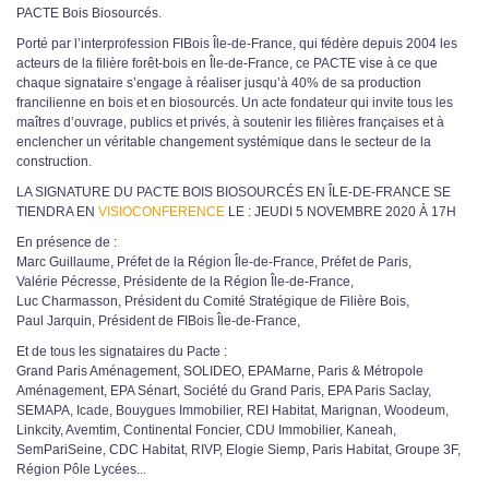
PACTE Bois Biosourcés.
Porté par l’interprofession FIBois Île-de-France, qui fédère depuis 2004 les
acteurs de la filière forêt-bois en Île-de-France, ce PACTE vise à ce que
chaque signataire s’engage à réaliser jusqu’à 40% de sa production
francilienne en bois et en biosourcés. Un acte fondateur qui invite tous les
maîtres d’ouvrage, publics et privés, à soutenir les filières françaises et à
enclencher un véritable changement systémique dans le secteur de la
construction.
LA SIGNATURE DU PACTE BOIS BIOSOURCÉS EN ÎLE-DE-FRANCE SE
TIENDRA EN
VISIOCONFERENCE
LE : JEUDI 5 NOVEMBRE 2020 À 17H
En présence de :
Marc Guillaume, Préfet de la Région Île-de-France, Préfet de Paris,
Valérie Pécresse, Présidente de la Région Île-de-France,
Luc Charmasson, Président du Comité Stratégique de Filière Bois,
Paul Jarquin, Président de FIBois Île-de-France,
Et de tous les signataires du Pacte :
Grand Paris Aménagement, SOLIDEO, EPAMarne, Paris & Métropole
Aménagement, EPA Sénart, Société du Grand Paris, EPA Paris Saclay,
SEMAPA, Icade, Bouygues Immobilier, REI Habitat, Marignan, Woodeum,
Linkcity, Avemtim, Continental Foncier, CDU Immobilier, Kaneah,
SemPariSeine, CDC Habitat, RIVP, Elogie Siemp, Paris Habitat, Groupe 3F,
Région Pôle Lycées...