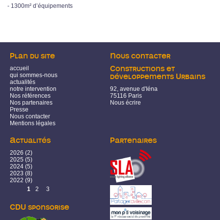
- 1300m² d’équipements
Plan du site
Nous contacter
accueil
Constructions et
qui sommes-nous
développements Urbains
actualités
notre intervention
92, avenue d'Iéna
Nos références
75116 Paris
Nos partenaires
Nous écrire
Presse
Nous contacter
Mentions légales
Actualités
Partenaires
2026
(2)
2025
(5)
2024
(5)
2023
(8)
2022
(9)
Pages
1
2
3
CDU sponsorise