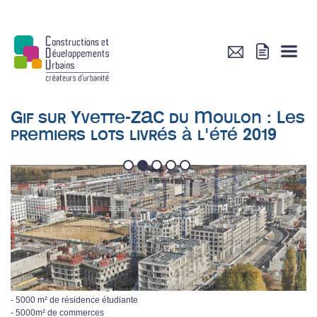
Gif sur Yvette-ZAC du Moulon : Les
premiers lots livrés à l'été 2019
1
2
3
4
5
CDU et les Promoteurs du projet Dream, Cogedim, Vinci Immobilier et
Eiffage Immobilier vous présentent la ZAC du Moulon dont les premiers lots
seront livrés à l'été 2019.
La création d’un quartier de ville répondra aux besoins des usagers du
campus et de ses habitants.
Le futur quartier se veut novateur et exemplaire, en effet le projet se situe au
sein du grand pôle d’innovation de classe mondiale.
Ce projet développera 75 300 m² environ de SDP décomposé en
- 64000 m² de SDP de logements famillaux et sociaux
- 5000 m² de résidence étudiante
- 5000m² de commerces