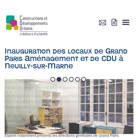
Inauguration des locaux de Grand
Paris Aménagement et de CDU à
Neuilly-sur-Marne
1
2
3
4
5
6
CDU et Grand Paris Aménagement ont inauguré ensemble les bureaux sur
site de l'opération Quartier Maison Blanche le 13 octobre dernier.
Les équipes de Grand Paris Aménagement, aménageur de la ZAC Maison
Blanche, sont donc d'ores et déjà présentes sur site pour veiller au bon
développement de l'opération.
Ces locaux pourront ainsi accueillir les diverses réunions nécessaires à la
bonne tenue du projet et les futurs comités de pilotage de l'opération
organisés par CDU en phase travaux.
Étaient notamment présents les directions générales de Grand Paris