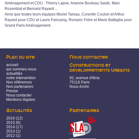
Aménagement et CDU : Thierry Lajoie, Arianne Bouleau Saide, Marc
Rozenblat et Bernard Rayard ...
Ainsi que toutes leurs équipes Muriel Tareau, Corentin Coulon et Arthur
Rayard pour CDU et Laure Fainzang, Romaric Frère et Marie Battaglia pour
Grand Paris Aménagement.
Plan du site
Nous contacter
accueil
Constructions et
qui sommes-nous
développements Urbains
actualités
notre intervention
92, avenue d'Iéna
Nos références
75116 Paris
Nos partenaires
Nous écrire
Presse
Nous contacter
Mentions légales
Actualités
Partenaires
2016
(12)
2015
(6)
2014
(17)
2013
(1)
2012
(1)