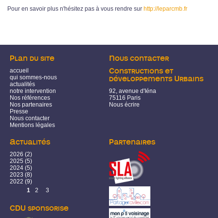
Pour en savoir plus n'hésitez pas à vous rendre sur
http://leparcmb.fr
Plan du site
Nous contacter
accueil
Constructions et
qui sommes-nous
développements Urbains
actualités
notre intervention
92, avenue d'Iéna
Nos références
75116 Paris
Nos partenaires
Nous écrire
Presse
Nous contacter
Mentions légales
Actualités
Partenaires
2026
(2)
2025
(5)
2024
(5)
2023
(8)
2022
(9)
Pages
1
2
3
CDU sponsorise