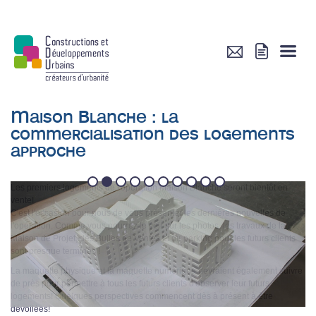
Maison Blanche : la
commercialisation des logements
approche
1
2
3
4
5
6
7
8
9
10
Les premiers logements de l'opération Maison Blanche seront bientôt en
vente!
C'est l'occasion pour nous de vous présenter les dernières nouvelles de
l'opération. Comme vous pourrez le voir sur les photos, les travaux de la
Maison de Projet, des Bulles de Ventes et du parking pour les futurs clients
sont presque terminés !
La maquette physique et la maquette numérique devraient également suivre
de près pour permettre à tous les futurs clients d'observer leur futurs
logements! Quelques perspectives commencent dès à présent à être
dévoilées!