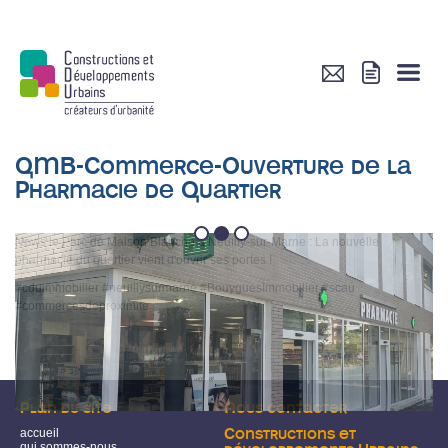
QMB-Commerce-Ouverture de la
Pharmacie de Quartier
1
2
3
News le Parc de Maison Blanche à Neuilly-sur-Marne : La nouvelle
pharmacie du quartier vient d'ouvrir ses portes !
#cduimmobilier #neuillysurmarne #BouyguesImmobilier #scau
#commercesdeproximite
Plan du site
Nous contacter
accueil
Constructions et
qui sommes-nous