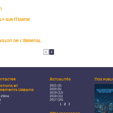
o, jeudi 23 janvier
n
lly-sur-Marne
sur-Marne
villon de l'Arsenal
lon de l'Arsenal
1
2
ontacter
Actualités
Nos publi
ctions et
2021
(3)
2020
(5)
ppements Urbains
2019
(12)
 d'Iéna
2018
(11)
s
2017
(16)
e
Pages
1
2
3