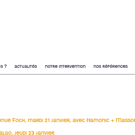
s ?
actualités
notre intervention
nos références
enue Foch, mardi 21 janvier, avec Hamonic + Masso
e Foch, mardi 21 janvier, avec Hamonic + Masson & Associés architectes
algo, jeudi 23 janvier