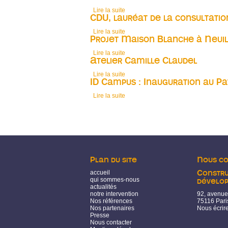
Lire la suite
de Visite de terrain avec Anne Hidalg
CDU, lauréat de la consultatio
Lire la suite
de CDU, lauréat de la consultation
Projet Maison Blanche à Neui
Lire la suite
de Projet Maison Blanche à Neuilly-
Atelier Camille Claudel
Lire la suite
de Atelier Camille Claudel
ID Campus : Inauguration au Pa
Lire la suite
de ID Campus : Inauguration au Pavil
Pages
Plan du site
Nous c
accueil
Constru
qui sommes-nous
dévelo
actualités
notre intervention
92, avenue
Nos références
75116 Pari
Nos partenaires
Nous écrir
Presse
Nous contacter