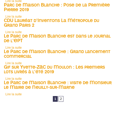
Lire la suite
de MAison Blanche : Journées du Patrimoines le 21 Septembre
Parc de Maison Blanche : Pose de la Première
2019
Pierre 2019
Lire la suite
de Parc de Maison Blanche : Pose de la Première Pierre 2019
CDU Lauréat d'Inventons La Métropole du
Grand Paris 2
Lire la suite
de CDU Lauréat d'Inventons La Métropole du Grand Paris 2
Le Parc de Maison Blanche est dans le journal
de l'EPT
Lire la suite
de Le Parc de Maison Blanche est dans le journal de l'EPT
Le Parc de Maison Blanche : Grand lancement
commercial
Lire la suite
de Le Parc de Maison Blanche : Grand lancement commercial
Gif sur Yvette-ZAC du Moulon : Les premiers
lots livrés à l'été 2019
Lire la suite
de Gif sur Yvette-ZAC du Moulon : Les premiers lots livrés à l'été
Le Parc de Maison Blanche : visite de Monsieur
2019
le Maire de Neuilly-sur-Marne
Lire la suite
de Le Parc de Maison Blanche : visite de Monsieur le Maire de
Pages
Neuilly-sur-Marne
1
2