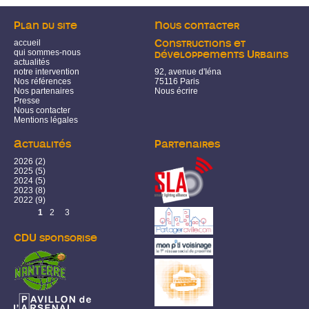
Plan du site
Nous contacter
accueil
Constructions et
qui sommes-nous
développements Urbains
actualités
notre intervention
92, avenue d'Iéna
Nos références
75116 Paris
Nos partenaires
Nous écrire
Presse
Nous contacter
Mentions légales
Actualités
Partenaires
2026
(2)
2025
(5)
2024
(5)
2023
(8)
2022
(9)
Pages
1
2
3
CDU sponsorise