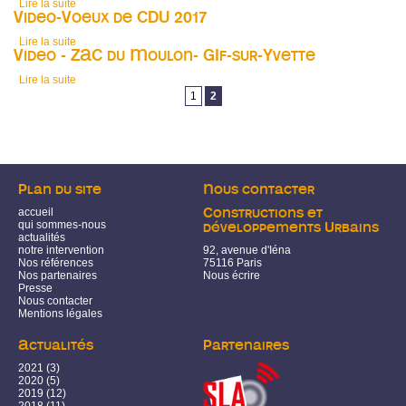
Lire la suite
de Grand Paris Aménagement continue ses travaux
Video-Voeux de CDU 2017
Lire la suite
de Video-Voeux de CDU 2017
Video - ZAC du Moulon- GIf-sur-Yvette
Lire la suite
de Video - ZAC du Moulon- GIf-sur-Yvette
Pages
1
2
Plan du site
Nous contacter
accueil
Constructions et
qui sommes-nous
développements Urbains
actualités
notre intervention
92, avenue d'Iéna
Nos références
75116 Paris
Nos partenaires
Nous écrire
Presse
Nous contacter
Mentions légales
Actualités
Partenaires
2021
(3)
2020
(5)
2019
(12)
2018
(11)